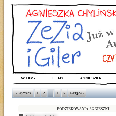
WITAMY
FILMY
AGNIESZKA
« Poprzednie
1
2
3
4
5
Następne »
PODZIĘKOWANIA AGNIESZKI
Opublikowano
24/11/2015