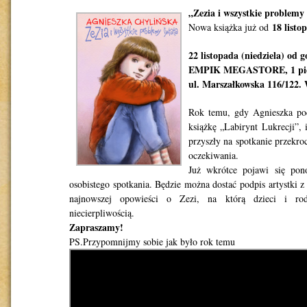
„Zezia i wszystkie problemy
18 listo
Nowa książka już od
22 listopada (niedziela) od 
EMPIK MEGASTORE, 1 pię
ul. Marszałkowska 116/122.
Rok temu, gdy Agnieszka po
książkę „Labirynt Lukrecji”, 
przyszły na spotkanie przekro
oczekiwania.
Już wkrótce pojawi się pon
osobistego spotkania. Będzie można dostać podpis artystki z
najnowszej opowieści o Zezi, na którą dzieci i rod
niecierpliwością.
Zapraszamy!
PS.Przypomnijmy sobie jak było rok temu