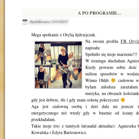
A PO PROGRAMIE…
Opublikowano
21/11/2015
Mega spotkanie z Otylią Jędrzejczak.
Na swoim profilu
FB Otyli
napisała:
Spełniło się moje marzenie!!!
W treningu słuchałam Agnies
Kiedy powiem sobie dość 
milion sposobów w wodzie
Winna Ohhh
cudowne ws
byłam młodsza zarażałam
muzyka, na obozach koleżank
gdy jest dobrze, źle i gdy mam ochotę pokrzyczeć
Aga jest cudowną osobą i dziś dała mi jeszcze w
energetycznego niż wtedy gdy w basenie od ściany do
przekładałam.
Takie moje trio z tamtych lat(nadal aktualne): Agnieszka 
Kowalska i Edyta Bartosiewicz.