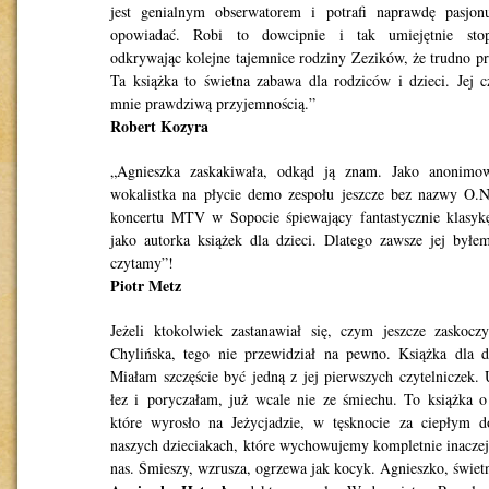
jest genialnym obserwatorem i potrafi naprawdę pasjon
opowiadać. Robi to dowcipnie i tak umiejętnie stopn
odkrywając kolejne tajemnice rodziny Zezików, że trudno pr
Ta książka to świetna zabawa dla rodziców i dzieci. Jej c
mnie prawdziwą przyjemnością.”
Robert Kozyra
„Agnieszka zaskakiwała, odkąd ją znam. Jako anonimow
wokalistka na płycie demo zespołu jeszcze bez nazwy O.
koncertu MTV w Sopocie śpiewający fantastycznie klasykę
jako autorka książek dla dzieci. Dlatego zawsze jej był
czytamy”!
Piotr Metz
Jeżeli ktokolwiek zastanawiał się, czym jeszcze zaskocz
Chylińska, tego nie przewidział na pewno. Książka dla d
Miałam szczęście być jedną z jej pierwszych czytelniczek.
łez i poryczałam, już wcale nie ze śmiechu. To książka o
które wyrosło na Jeżycjadzie, w tęsknocie za ciepłym
naszych dzieciakach, które wychowujemy kompletnie inacz
nas. Śmieszy, wzrusza, ogrzewa jak kocyk. Agnieszko, świet