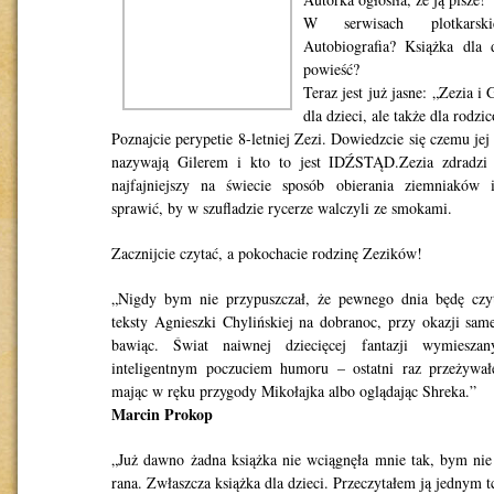
W serwisach plotkarsk
Autobiografia? Książka dla
powieść?
Teraz jest już jasne: „Zezia i 
dla dzieci, ale także dla rodzi
Poznajcie perypetie 8-letniej Zezi. Dowiedzcie się czemu je
nazywają Gilerem i kto to jest IDŹSTĄD.Zezia zdradzi
najfajniejszy na świecie sposób obierania ziemniaków
sprawić, by w szufladzie rycerze walczyli ze smokami.
Zacznijcie czytać, a pokochacie rodzinę Zezików!
„Nigdy bym nie przypuszczał, że pewnego dnia będę czyt
teksty Agnieszki Chylińskiej na dobranoc, przy okazji sam
bawiąc. Świat naiwnej dziecięcej fantazji wymiesza
inteligentnym poczuciem humoru – ostatni raz przeżywał
mając w ręku przygody Mikołajka albo oglądając Shreka.”
Marcin Prokop
„Już dawno żadna książka nie wciągnęła mnie tak, bym ni
rana. Zwłaszcza książka dla dzieci. Przeczytałem ją jednym 