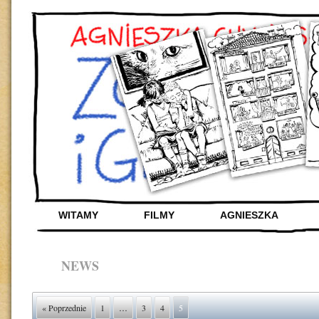
WITAMY
FILMY
AGNIESZKA
NEWS
« Poprzednie
1
…
3
4
5