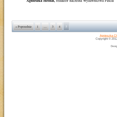
Agnieszka Hetnał,
redaktor naczelna Wydawnictwa Pascal
« Poprzednie
1
…
3
4
5
Agnieszka Ch
Copyright © 2012 
Desi